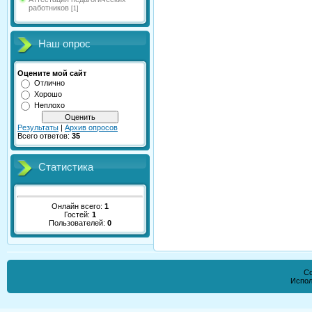
работников
[1]
Наш опрос
Оцените мой сайт
Отлично
Хорошо
Неплохо
Результаты
|
Архив опросов
Всего ответов:
35
Статистика
Онлайн всего:
1
Гостей:
1
Пользователей:
0
Co
Испол