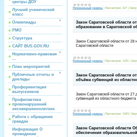
центры ДОУ
Региональный уровень
|
Просмотров:
427
|
Загру
Лучший ученический
класс
Закон Саратовской области от
Олимпиады
образовании в Саратовской о
РМО
Структура
Закон Саратовской области от 28
Саратовской области
САЙТ BUS.GOV.RU
Нормативно-правовая
...
Региональный уровень
|
Просмотров:
1351
|
Загр
План мероприятий
Публичные отчеты и
Закон Саратовской области от
доклады
объёма субвенций из областн
Профориентация
выпускников
Закон Саратовской области от 27
субвенций из областного бюджета
Профилактика
провонарушений
несовершеннолетних
Региональный уровень
|
Просмотров:
1083
|
Загр
Работа с обращение
граждан
Закон Саратовской области О
Информация О
обеспечения образовательной
проведении