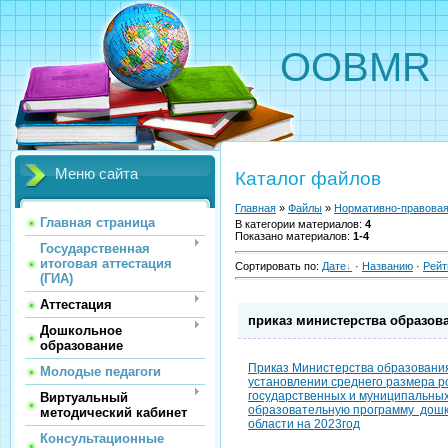
OOBMR
Меню сайта
Каталог файлов
Главная
»
Файлы
»
Нормативно-правовая
Главная страница
В категории материалов
:
4
Показано материалов
:
1-4
Государственная
итоговая аттестация
Сортировать по
:
Дате
·
Названию
·
Рейт
(ГИА)
Аттестация
приказ министерства образова
Дошкольное
образование
Приказ Министерства образования 
Молодые педагоги
установлении среднего размера ро
государственных и муниципальны
Виртуальный
образовательную программу дошк
методический кабинет
области на 2023год
Консультационные