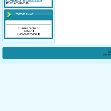
Результаты
|
Архив опросов
Всего ответов:
35
Статистика
Онлайн всего:
1
Гостей:
1
Пользователей:
0
Co
Испол