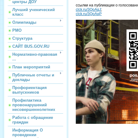
центры ДОУ
ссылки на публикации о голосован
Лучший ученический
clck.ru/3QoAqJ
;
clck.ru/3QoAqP
класс
Олимпиады
РМО
Структура
САЙТ BUS.GOV.RU
Нормативно-правовая
...
План мероприятий
Публичные отчеты и
доклады
Профориентация
выпускников
Профилактика
провонарушений
несовершеннолетних
Работа с обращение
граждан
Информация О
проведении