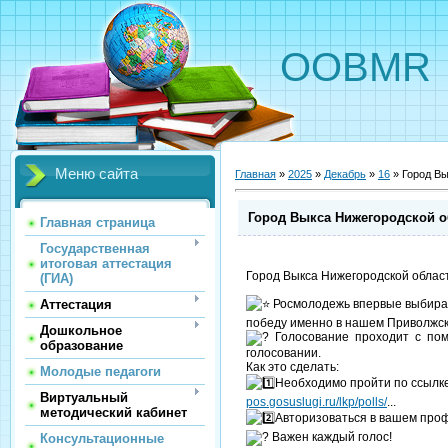
OOBMR
Меню сайта
Главная
»
2025
»
Декабрь
»
16
» Город Вы
Город Выкса Нижегородской о
Главная страница
Государственная
итоговая аттестация
Город Выкса Нижегородской облас
(ГИА)
Аттестация
️ Росмолодежь впервые выбира
победу именно в нашем Приволжск
Дошкольное
Голосование проходит с пом
образование
голосовании.
Как это сделать:
Молодые педагоги
Необходимо пройти по ссылк
Виртуальный
pos.gosuslugi.ru/lkp/polls/
...
методический кабинет
Авторизоваться в вашем проф
Важен каждый голос!
Консультационные