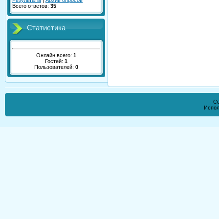
Результаты
|
Архив опросов
Всего ответов:
35
Статистика
Онлайн всего:
1
Гостей:
1
Пользователей:
0
Co
Испол