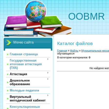
OOBMR
Меню сайта
Каталог файлов
Главная
»
Файлы
»
Муниципальные меха
обучающихся
Главная страница
В категории материалов
:
0
Государственная
итоговая аттестация
(ГИА)
Не найдено ма
Аттестация
Дошкольное
образование
Молодые педагоги
Виртуальный
методический кабинет
Консультационные