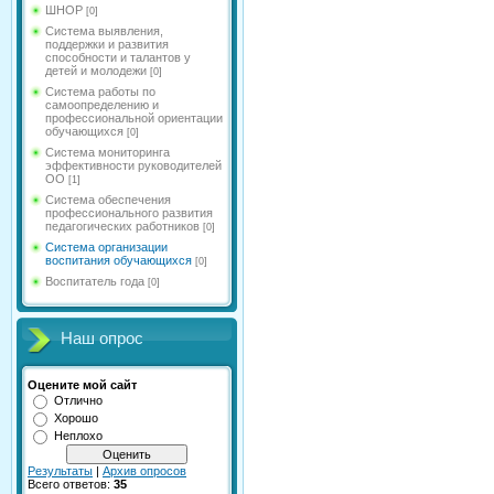
ШНОР
[0]
Система выявления,
поддержки и развития
способности и талантов у
детей и молодежи
[0]
Система работы по
самоопределению и
профессиональной ориентации
обучающихся
[0]
Система мониторинга
эффективности руководителей
ОО
[1]
Система обеспечения
профессионального развития
педагогических работников
[0]
Система организации
воспитания обучающихся
[0]
Воспитатель года
[0]
Наш опрос
Оцените мой сайт
Отлично
Хорошо
Неплохо
Результаты
|
Архив опросов
Всего ответов:
35