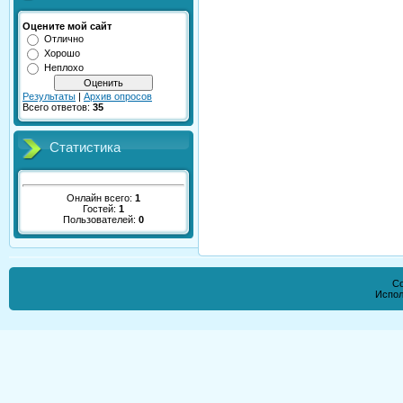
Оцените мой сайт
Отлично
Хорошо
Неплохо
Результаты
|
Архив опросов
Всего ответов:
35
Статистика
Онлайн всего:
1
Гостей:
1
Пользователей:
0
Co
Испол