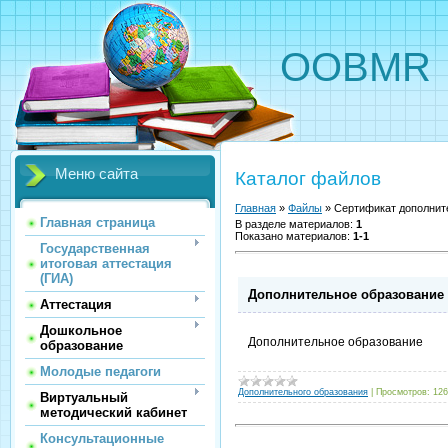
OOBMR
Меню сайта
Каталог файлов
Главная
»
Файлы
» Сертификат дополнит
Главная страница
В разделе материалов
:
1
Показано материалов
:
1-1
Государственная
итоговая аттестация
(ГИА)
Дополнительное образование
Аттестация
Дошкольное
Дополнительное образование
образование
Молодые педагоги
Дополнительного образования
|
Просмотров:
126
Виртуальный
методический кабинет
Консультационные