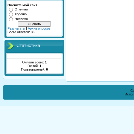
Оцените мой сайт
Отлично
Хорошо
Неплохо
Результаты
|
Архив опросов
Всего ответов:
35
Статистика
Онлайн всего:
1
Гостей:
1
Пользователей:
0
Co
Испол