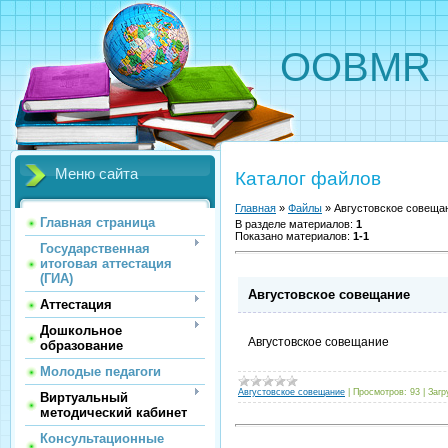
OOBMR
Меню сайта
Каталог файлов
Главная
»
Файлы
» Августовское совеща
Главная страница
В разделе материалов
:
1
Показано материалов
:
1-1
Государственная
итоговая аттестация
(ГИА)
Августовское совещание
Аттестация
Дошкольное
Августовское совещание
образование
Молодые педагоги
Августовское совещание
|
Просмотров:
93
|
Загр
Виртуальный
методический кабинет
Консультационные